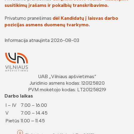
susitikimų įrašams ir pokalbių transkribavimo.
Privatumo pranešimas
dėl Kandidatų į laisvas darbo
pozicijas asmens duomenų tvarkymo
.
Informacija atnaujinta 2026-08-03
UAB „
Vilniaus apšvietimas
“
Juridinio asmens kodas: 120125820
PVM mokėtojo kodas: LT201258219
Darbo laikas
I – IV
7.00 – 16.00
V
7.00 – 14.45
Pietūs
11.00 – 11.45