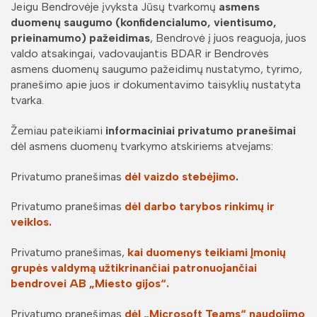
Jeigu Bendrovėje įvyksta Jūsų tvarkomų
asmens
duomenų saugumo (konfidencialumo, vientisumo,
prieinamumo) pažeidimas
, Bendrovė į juos reaguoja, juos
valdo atsakingai, vadovaujantis BDAR ir Bendrovės
asmens duomenų saugumo pažeidimų nustatymo, tyrimo,
pranešimo apie juos ir dokumentavimo taisyklių nustatyta
tvarka.
Žemiau pateikiami
informaciniai privatumo pranešimai
dėl asmens duomenų tvarkymo atskiriems atvejams:
Privatumo pranešimas
dėl vaizdo stebėjimo
.
Privatumo pranešimas
dėl darbo tarybos rinkimų ir
veiklos.
Privatumo pranešimas,
kai duomenys teikiami Įmonių
grupės valdymą užtikrinančiai patronuojančiai
bendrovei AB „Miesto gijos“.
Privatumo pranešimas
dėl
„Microsoft Teams“ naudojimo