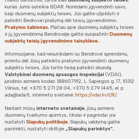
kurias Jums suteikia BDAR. Norėdami įgyvendinti savo,
kaip duomenų subjektų teises, Jūs galite užpildyti ir
pateikti Bedrovei prašymą dėl teisių įgyvendinimo.
Prašymo šablonas
.
Plačiau apie duomenų subjektų teises
ir jų įgyvendinimą Bendrovėje galite susipažinti
Duomenų
subjektų teisių įgyvendinimo taisyklėse
.
Informuojame, kad nesutikdami su Bendrovė sprendimu,
priimtu dėl Jūsų pateikto prašymo įgyvendinti duomenų
subjekto teises, Jūs turite teisę pateikti skundą
Valstybinei duomenų apsaugos inspekcijai
(VDAI),
juridinio asmens kodas: 188607912, L. Sapiegos g. 17, 10312
Vilnius, tel. +370 5 271 28 04, +370 5 279 1445, el. p.
ada@ada.lt, interneto svetainė:
https://vdai.lrv.lt/lt/
.
Naršant mūsų
interneto svetainėje
, jūsų asmens
duomenų tvarkymo apimtys, tikslai ir pagrindai yra
nustatyti
Slapukų politikoje
. Slapukų valdymą galite
pasirinkti, nustatyti skiltyje
„Slapukų parinktys“.