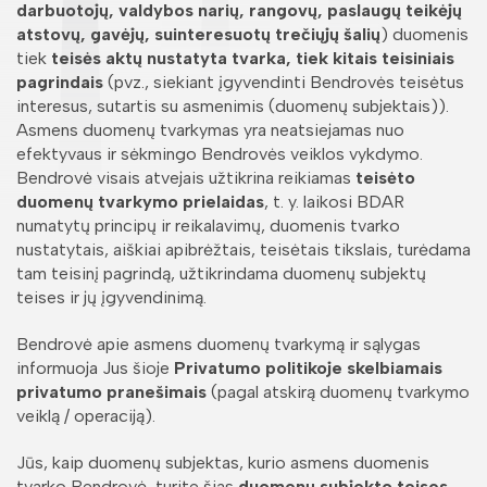
darbuotojų, valdybos narių, rangovų, paslaugų teikėjų
atstovų, gavėjų, suinteresuotų trečiųjų šalių
) duomenis
tiek
teisės aktų nustatyta tvarka, tiek kitais teisiniais
pagrindais
(pvz., siekiant įgyvendinti Bendrovės teisėtus
interesus, sutartis su asmenimis (duomenų subjektais)).
Asmens duomenų tvarkymas yra neatsiejamas nuo
efektyvaus ir sėkmingo Bendrovės veiklos vykdymo.
Bendrovė visais atvejais užtikrina reikiamas
teisėto
duomenų tvarkymo prielaidas
, t. y. laikosi BDAR
numatytų principų ir reikalavimų, duomenis tvarko
nustatytais, aiškiai apibrėžtais, teisėtais tikslais, turėdama
tam teisinį pagrindą, užtikrindama duomenų subjektų
teises ir jų įgyvendinimą.
Bendrovė apie asmens duomenų tvarkymą ir sąlygas
informuoja Jus šioje
Privatumo politikoje skelbiamais
privatumo pranešimais
(pagal atskirą duomenų tvarkymo
veiklą / operaciją).
Jūs, kaip duomenų subjektas, kurio asmens duomenis
tvarko Bendrovė, turite šias
duomenų subjekto teises
,