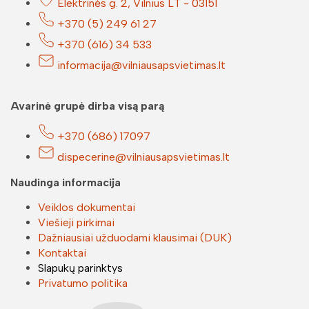
Elektrinės g. 2, Vilnius LT - 03151
+370 (5) 249 61 27
+370 (616) 34 533
informacija@vilniausapsvietimas.lt
Avarinė grupė dirba visą parą
+370 (686) 17097
dispecerine@vilniausapsvietimas.lt
Naudinga informacija
Veiklos dokumentai
Viešieji pirkimai
Dažniausiai užduodami klausimai (DUK)
Kontaktai
Slapukų parinktys
Privatumo politika