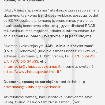
apsaugos reikalavimus.
UAB „Vilniaus apšvietimas“ atsakingai žiūri į savo asmens
duomenų, tvarkomų Bendrovės veiklose, apsaugą, todėl
su BDAR susijusių priemonių įgyvendinimas yra vienas
svarbiausių bendrovės prioritetų. Įgyvendindami BDAR
reikalavimus, mes reguliariai, skaidriai informuosime Jus
apie
asmens duomenų tvarkymą ir jų panaudojimą.
Duomenų valdytojas yra
UAB „Vilniaus apšvietimas“
(toliau – Bendrovė), juridinio asmens kodas: 120125820,
adresas: Elektrinės g. 1, 03151 Vilnius, tel.
+370 5 24961
27
,
+370 616 34533
, el. p.
informacija@vilniausapsvietimas.lt
, interneto svetainė
https://www.vilniausapsvietimas.lt/
.
Duomenų apsaugos pareigūno
kontaktinis el. p.
privatumas@vilniausapsvietimas.lt
.
Atkreipiame dėmesį, kad Bendrovė, vykdydama savo
veiklą, tvarko ir saugo tam tikrus asmenų (pvz.,